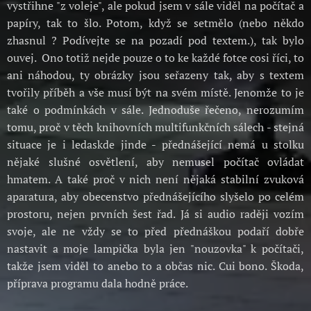
vystřihne "z voleje", ale pokud jsem v sále viděl na počítač a
papíry, tak to šlo. Potom, když se setmělo (nebo někdo
zhasnul ? Podívejte se na pozadí pod textem.), tak bylo
ouvej. Ono totiž nejde pouze o to ke každé fotce cosi říci, to
ani náhodou, ty obrázky jsou seřazeny tak, aby s textem
tvořily příběh a vše musí být na svém místě. Jenomže to je
také o podmínkách v sále. Jednoduše řečeno, nerozumím
tomu, proč v těch knihovních multifunkčních sálech - stejná
situace je i ledaskde jinde - přednášející nemá u stolku
nějaké slušné osvětlení, aby nemusel počítač ovládat
hmatem. A také proč v nich není nějaká stabilní zvuková
aparatura, aby obecenstvo přednášejícího slyšelo po celém
prostoru, nejen prvních šest řad. Já si audio raději vozím
svoje, ale ne vždy se to před přednáškou podaří dobře
nastavit a moje lampička byla jen "nouzovka" k počítači,
takže jsem viděl to anebo to a občas nic. Cui bono. Škoda,
příprava programu dala hodně práce.